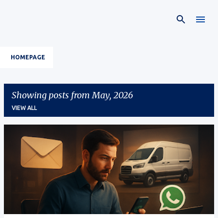
Skip to main content
HOMEPAGE
Showing posts from May, 2026
VIEW ALL
P
o
s
t
s